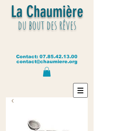
La Chaumière
du bout des rêves
Contact:
07.85.42.13.00
contact@chaumiere.org