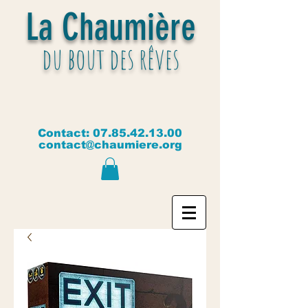
La Chaumière
du bout des rêves
Contact:
07.85.42.13.00
contact@chaumiere.org