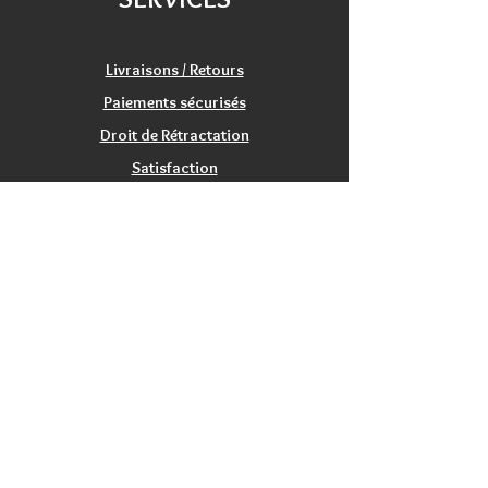
(voir les détails de livraisons).
Illustrations : Ilya Baranovsky
Satisfait ou remboursé :
échange/retour 20 jours.
Livraisons / Retours
Paiements sécurisés
Droit de Rétractation
Satisfaction
Service Clients
Tarifs Associations
INFORMATIONS
Qui sommes nous?
Contactez nous
Nos magasins / Showrooms