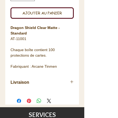
AJOUTER AU PANIER
Dragon Shield Clear Matte -
Standard
AT-11001
Chaque boîte contient 100
protections de cartes.
Fabriquant : Arcane Tinmen
Livraison
Retrait
gratuit
à la
Boutique
La livraison vous est
offerte
dès 75
euros de commande (Colissimo
48h/72h) pour la France, à partir de
SERVICES
100€ pour une partie de l'Europe