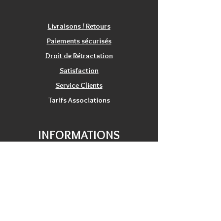
(voir les détails de livraisons)
Satisfait ou remboursé:
échange/retour 20 jours
Livraisons / Retours
Paiements sécurisés
Droit de Rétractation
Satisfaction
Service Clients
Tarifs Associations
INFORMATIONS
Qui sommes nous?
Contactez nous
Nos magasins / Showrooms
Mentions Légales