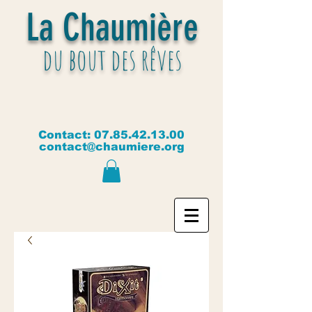
La Chaumière
du bout des rêves
Contact:
07.85.42.13.00
contact@chaumiere.org