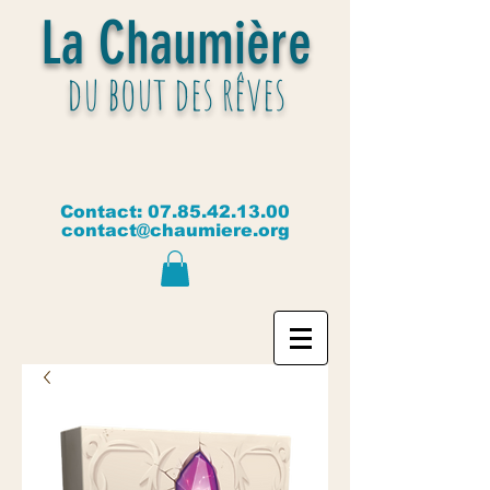
La Chaumière
du bout des rêves
Contact:
07.85.42.13.00
contact@chaumiere.org