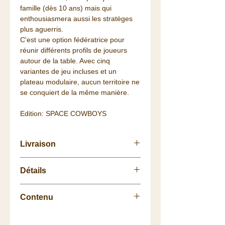
famille (dès 10 ans) mais qui
enthousiasmera aussi les stratèges
plus aguerris.
C'est une option fédératrice pour
réunir différents profils de joueurs
autour de la table. Avec cinq
variantes de jeu incluses et un
plateau modulaire, aucun territoire ne
se conquiert de la même manière.
Edition: SPACE COWBOYS
Livraison
Retrait
gratuit
à la
Boutique
.
Détails
La livraison vous est
offerte
dès 75
euros de commande (Colissimo
Nb de Joueurs: 2 à 4 joueurs,
48h/72h) pour la France, à partir de
Contenu
Durée: 20-40mn,
100€ pour une partie de l'Europe
Age: à partir de 10 ans,
(voir les détails de livraisons).
10 tuiles Territoire (4 départ, 6
Création : Johannes Goupy, Yoann