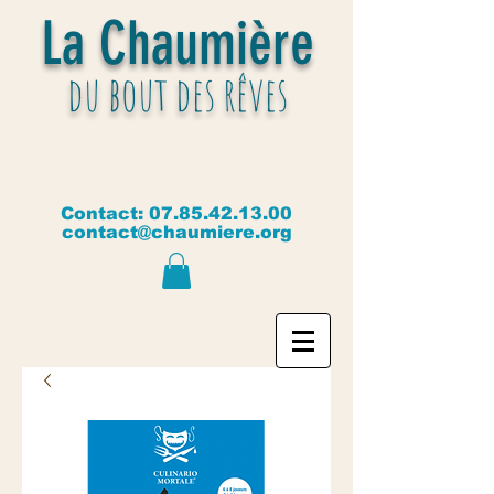
La Chaumière
du bout des rêves
Contact:
07.85.42.13.00
contact@chaumiere.org