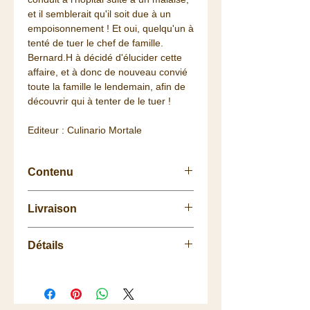
et il semblerait qu'il soit due à un
empoisonnement ! Et oui, quelqu'un à
tenté de tuer le chef de famille.
Bernard.H à décidé d'élucider cette
affaire, et à donc de nouveau convié
toute la famille le lendemain, afin de
découvrir qui à tenter de le tuer !
Editeur : Culinario Mortale
Contenu
1 livret de règles du jeu
Livraison
1 livret des événements
7 livrets de jeu
Retrait
gratuit
à la
Boutique
.
1 code support
Détails
La livraison vous est
offerte
dès 75
8 marque-places
euros de commande (Colissimo
Nb de joueurs : 6 à 8
48h/72h) pour la France, à partir de
Durée : 2 à 3 h
100€ pour une partie de l'Europe
Age : à partir de 16 ans
(voir les détails de livraisons).