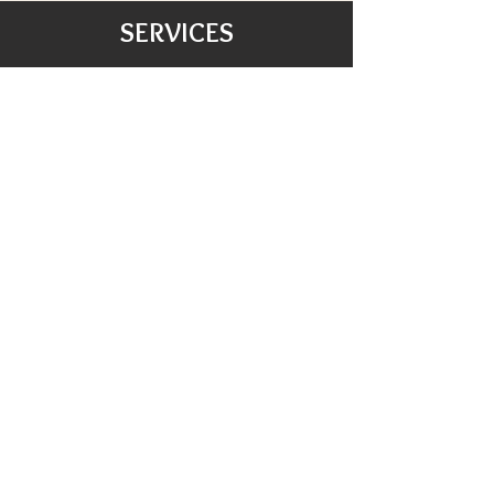
Satisfait ou remboursé :
SERVICES
échange/retour 20 jours.
Livraisons / Retours
Paiements sécurisés
Droit de Rétractation
Satisfaction
Service Clients
Tarifs Associations
INFORMATIONS
Qui sommes nous?
Contactez nous