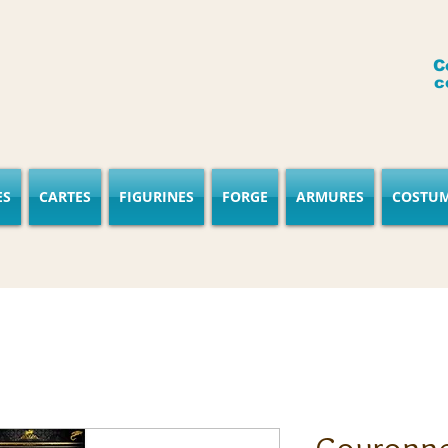
C
c
ES
CARTES
FIGURINES
FORGE
ARMURES
COSTU