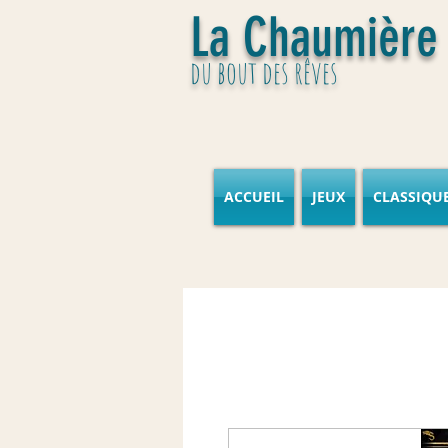
La Chaumière
du bout des rêves
ACCUEIL
JEUX
CLASSIQU