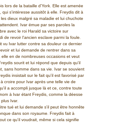
is lors de la bataille d'York. Elle est amenée
 qui s'intéresse aussitôt à elle. Freydis dit à
ar les dieux malgré sa maladie et lui chuchote
'attendent. Ivar émue par ses paroles la
bre avec le roi Harald sa victoire sur
i de revoir l'ancien esclave parmi la foule.
 vu Ivar lutter contre sa douleur ce dernier
evoir et lui demande de rentrer dans sa
 à elle en de nombreuses occasions et veut
Freydis sourit et lui répond que depuis qu'il
ment, sans homme dans sa vie. Ivar se souvient
dis insistait sur le fait qu'il est favorisé par
e à croire pour Ivar après une telle vie de
 qu'il a accompli jusque là et ce, contre toute
n nom à Ivar étant Freydis, comme la déesse
plus Ivar.
'être tué et lui demande s'il peut être honnête
iconque dans son royaume. Freydis fait à
out ce qu'il voudrait, même si cela signifie