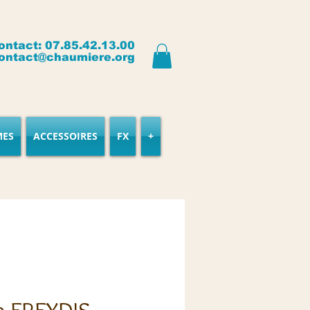
ontact: 07.85.42.13.00
ontact@chaumiere.org
MES
ACCESSOIRES
FX
+