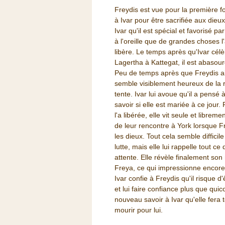
Freydis est vue pour la première fo
à Ivar pour être sacrifiée aux dieux,
Ivar qu'il est spécial et favorisé p
à l'oreille que de grandes choses l
libère. Le temps après qu'Ivar célè
Lagertha à Kattegat, il est abasourd
Peu de temps après que Freydis ait
semble visiblement heureux de la r
tente. Ivar lui avoue qu'il a pensé
savoir si elle est mariée à ce jour. 
l'a libérée, elle vit seule et libre
de leur rencontre à York lorsque Frey
les dieux. Tout cela semble difficil
lutte, mais elle lui rappelle tout ce
attente. Elle révèle finalement so
Freya, ce qui impressionne encore 
Ivar confie à Freydis qu'il risque d
et lui faire confiance plus que qu
nouveau savoir à Ivar qu'elle fera t
mourir pour lui.