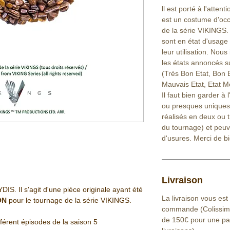
ll est porté à l'atte
est un costume d'occ
de la série VIKINGS.
sont en état d'usage 
leur utilisation. Nous
les états annoncés s
(Très Bon Etat, Bon E
Mauvais Etat, Etat Mé
Il faut bien garder à 
ou presques uniques 
réalisés en deux ou 
du tournage) et peu
d'usures. Merci de bie
Livraison
. Il s'agit d'une pièce originale ayant été
La livraison vous est
SON
pour le tournage de la série VIKINGS.
commande (Colissimo 
de 150€ pour une part
fférent épisodes de la saison 5