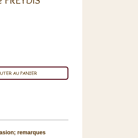
 FREYDIS
rix
UTER AU PANIER
asion; remarques