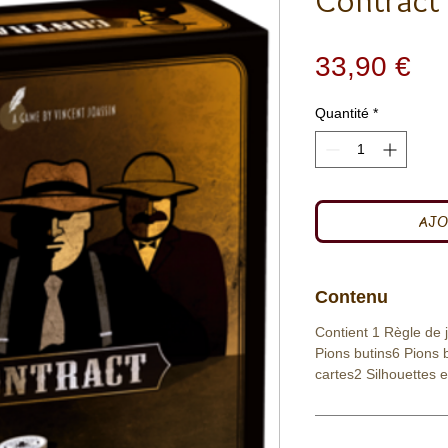
Contract
Pri
33,90 €
Quantité
*
AJO
Contenu
Contient 1 Règle de 
Pions butins6 Pions
cartes2 Silhouettes e