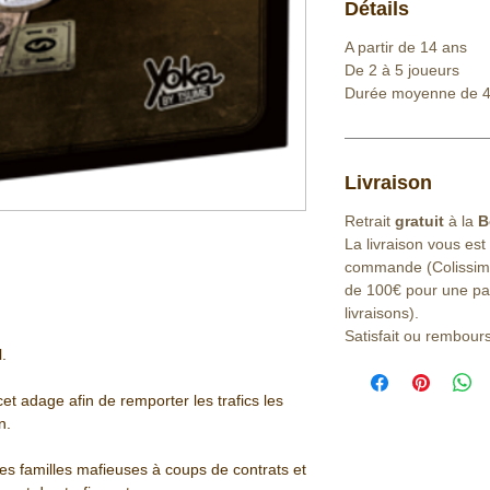
Détails
A partir de 14 ans
De 2 à 5 joueurs
Durée moyenne de 4
Livraison
Retrait
gratuit
à la
B
La livraison vous est
commande (Colissimo 
de 100€ pour une part
livraisons).
Satisfait ou rembour
l.
t adage afin de remporter les trafics les
n.
s familles mafieuses à coups de contrats et