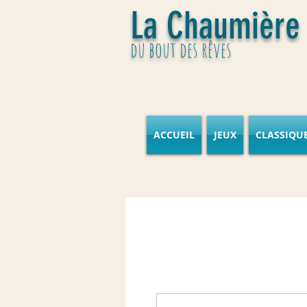
La Chaumière
du bout des rêves
ACCUEIL
JEUX
CLASSIQU