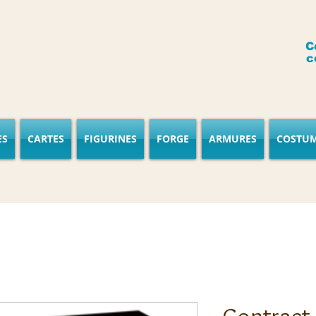
C
c
ES
CARTES
FIGURINES
FORGE
ARMURES
COSTU