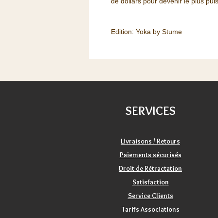
de dollars pour devenir le plus pui
Edition: Yoka by Stume
SERVICES
Livraisons / Retours
Paiements sécurisés
Droit de Rétractation
Satisfaction
Service Clients
Tarifs Associations