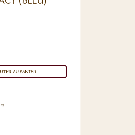
ACY (BLEU)
x
UTER AU PANIER
urs