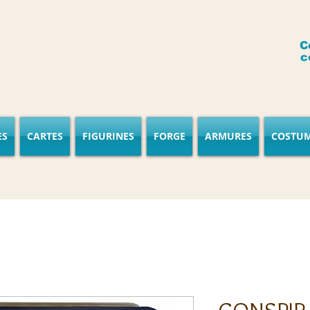
C
c
ES
CARTES
FIGURINES
FORGE
ARMURES
COSTU