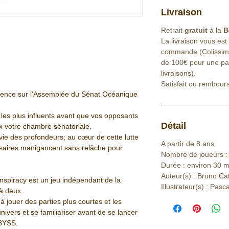
Livraison
Retrait
gratuit
à la
B
La livraison vous est
commande (Colissimo 
de 100€ pour une part
livraisons).
Satisfait ou rembour
fluence sur l'Assemblée du Sénat Océanique
 les plus influents avant que vos opposants
Détail
x votre chambre sénatoriale.
 vie des profondeurs; au cœur de cette lutte
A partir de 8 ans
saires manigancent sans relâche pour
Nombre de joueurs : 
Durée : environ 30 m
Auteur(s) : Bruno Ca
nspiracy est un jeu indépendant de la
Illustrateur(s) : Pasc
à deux.
à jouer des parties plus courtes et les
ivers et se familiariser avant de se lancer
ABYSS.