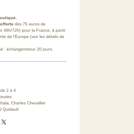
outique
.
offerte
dès 75 euros de
48h/72h) pour la France, à partir
ie de l'Europe (voir les détails de
sé : échange/retour 20 jours.
de 2 à 4
inutes
thala, Charles Chevallier
al Quidault