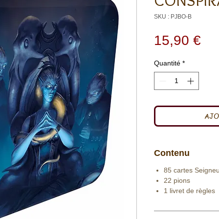
CONSPIR
SKU : PJBO-B
Pri
15,90 €
Quantité
*
AJO
Contenu
85 cartes Seigne
22 pions
1 livret de règles