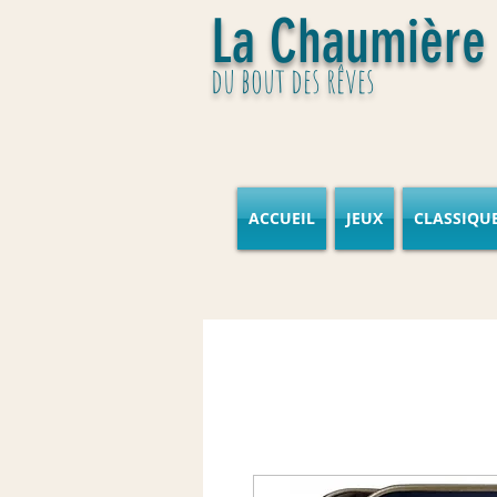
La Chaumière
du bout des rêves
ACCUEIL
JEUX
CLASSIQU