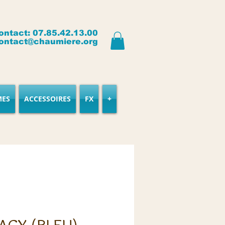
ontact: 07.85.42.13.00
ontact@chaumiere.org
MES
ACCESSOIRES
FX
+