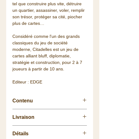
tel que construire plus vite, détruire
un quartier, assassiner, voler, remplir
son trésor, protéger sa cité, piocher
plus de cartes…
Considéré comme l'un des grands
classiques du jeu de société
moderne, Citadelles est un jeu de
cartes alliant bluff, diplomatie,
stratégie et construction, pour 2 à 7
joueurs à partir de 10 ans.
Editeur : EDGE
Contenu
8 cartes Personnages,
Livraison
68 cartes Quartier,
1 pion Couronne,
Retrait
gratuit
à la
Boutique
.
30 pions Pièce d’Or,
Détails
La livraison vous est
offerte
dès 75
7 cartes Aide de Jeu,