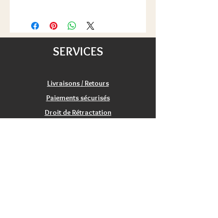
euros de commande (Colissimo
1 Livret de règles.
Nb de Joueurs: 2 à 7 joueurs,
48h/72h) pour la France, à partir de
Durée: environ 45 min,
100€ pour une partie de l'Europe
Age: à partir de 10 ans,
(voir les détails de livraisons).
Auteur(s) : Bruno Faidutti,
Satisfait ou remboursé :
SERVICES
Illustrateur(s) : Julien Delval, Florence
échange/retour 20 jours.
Magnin, Cyrille Daujean
Livraisons / Retours
Paiements sécurisés
Droit de Rétractation
Satisfaction
Service Clients
Tarifs Associations
INFORMATIONS