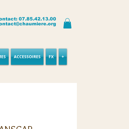
ontact: 07.85.42.13.00
ontact@chaumiere.org
MES
ACCESSOIRES
FX
+