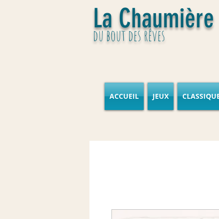
La Chaumière
du bout des rêves
ACCUEIL
JEUX
CLASSIQU