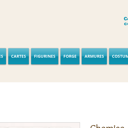
C
c
ES
CARTES
FIGURINES
FORGE
ARMURES
COSTU