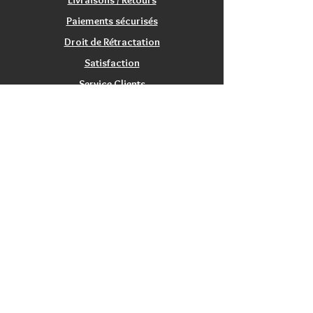
Livraisons / Retours
Paiements sécurisés
Droit de Rétractation
Satisfaction
Service Clients
Tarifs Associations
INFORMATIONS
Qui sommes nous?
Contactez nous
Nos magasins / Showrooms
Mentions Légales
CGV