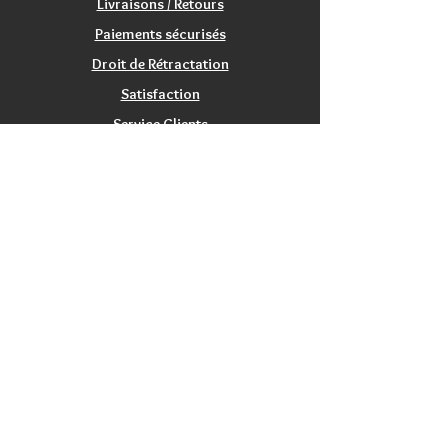
Livraisons / Retours
Satisfait ou remboursé:
Paiements sécurisés
échange/retour 20 jours.
Droit de Rétractation
Satisfaction
Service Clients
Tarifs Associations
INFORMATIONS
Qui sommes nous?
Contactez nous
Nos magasins / Showrooms
Mentions Légales
CGV