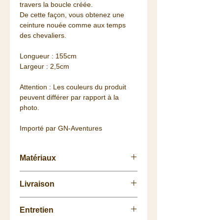
travers la boucle créée.
De cette façon, vous obtenez une
ceinture nouée comme aux temps
des chevaliers.
Longueur : 155cm
Largeur : 2,5cm
Attention : Les couleurs du produit
peuvent différer par rapport à la
photo.
Importé par GN-Aventures
Matériaux
Fleur de cuir (bovin) et métal.
Livraison
Retrait
gratuit
à la
Boutique
.
Entretien
La livraison vous est
offerte
dès 75