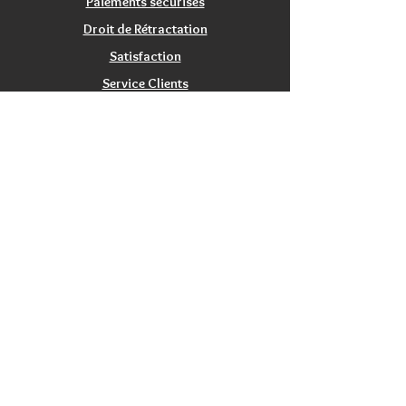
Paiements sécurisés
Droit de Rétractation
Satisfaction
Service Clients
Tarifs Associations
INFORMATIONS
Qui sommes nous?
Contactez nous
Nos magasins / Showrooms
Mentions Légales
CGV
PRODUITS