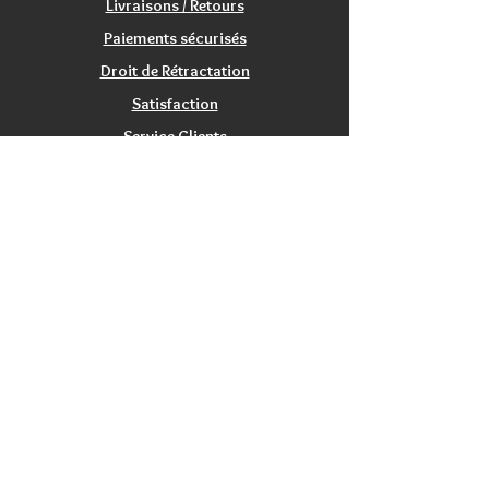
Livraisons / Retours
Paiements sécurisés
Droit de Rétractation
Satisfaction
Service Clients
Tarifs Associations
INFORMATIONS
Qui sommes nous?
Contactez nous
Nos magasins / Showrooms
Mentions Légales
CGV