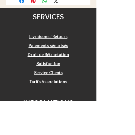
100€ pour une partie de l'Europe
Age: à partir de 6 ans
(voir les détails de livraisons)
Satisfait ou remboursé:
SERVICES
échange/retour 20 jours
Livraisons / Retours
Paiements sécurisés
Droit de Rétractation
Satisfaction
Service Clients
Tarifs Associations
INFORMATIONS
Qui sommes nous?
Contactez nous