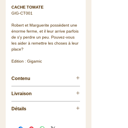
CACHE TOMATE
GIG-CT001
Robert et Marguerite possèdent une
énorme ferme, et il leur arrive parfois
de s'y perdre un peu. Pouvez-vous
les aider à remettre les choses à leur
place?
Edition : Gigamic
Contenu
56 cartes
Livraison
règle du jeu
Retrait
gratuit
à la
Boutique
Détails
La livraison vous est
offerte
dès 75
euros de commande (Colissimo
Nb de Joueurs: 2 à 8 joueurs
48h/72h) pour la France, à partir de
Durée: 15 min