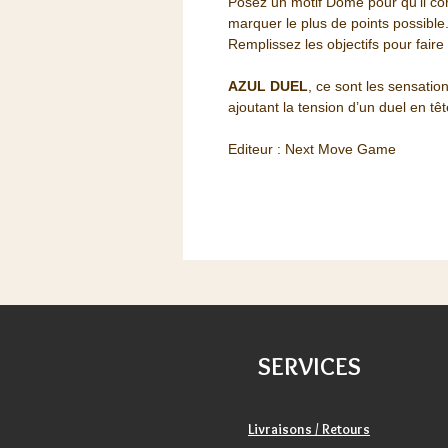
Posez un motif Dôme pour qu’il cor
marquer le plus de points possible
Remplissez les objectifs pour faire 
AZUL DUEL
, ce sont les sensati
ajoutant la tension d’un duel en t
Editeur : Next Move Game
SERVICES
Livraisons / Retours