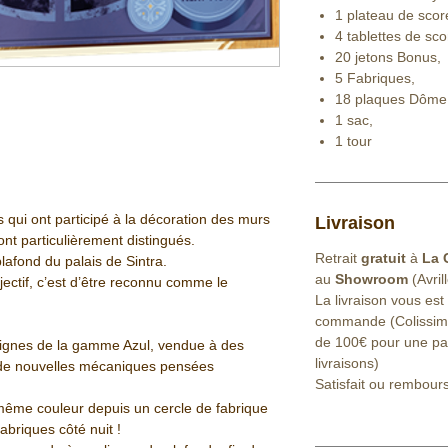
1 plateau de scor
4 tablettes de sco
20 jetons Bonus,
5 Fabriques,
18 plaques Dôme
1 sac,
1 tour
s qui ont participé à la décoration des murs
Livraison
ont particulièrement distingués.
Retrait
gratuit
à
La 
plafond du palais de Sintra.
au
Showroom
(Avril
jectif, c’est d’être reconnu comme le
La livraison vous est
commande (Colissimo 
de 100€ pour une part
lignes de la gamme Azul, vendue à des
livraisons)
t de nouvelles mécaniques pensées
Satisfait ou rembour
 même couleur depuis un cercle de fabrique
abriques côté nuit !