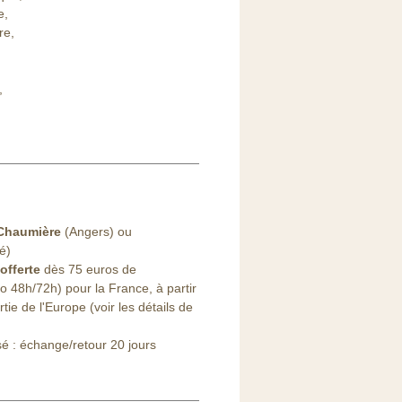
e,
re,
,
Chaumière
(Angers) ou
lé)
offerte
dès 75 euros de
48h/72h) pour la France, à partir
ie de l'Europe (voir les détails de
sé : échange/retour 20 jours