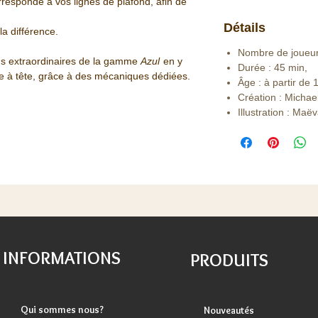
responde à vos lignes de plafond, afin de
.
Détails
la différence.
Nombre de joueur
ons extraordinaires de la gamme
Azul
en y
Durée : 45 min,
ête à tête, grâce à des mécaniques dédiées.
Âge : à partir de 
Création : Micha
Illustration : Maë
INFORMATIONS
PRODUITS
Qui sommes nous?
Nouveautés