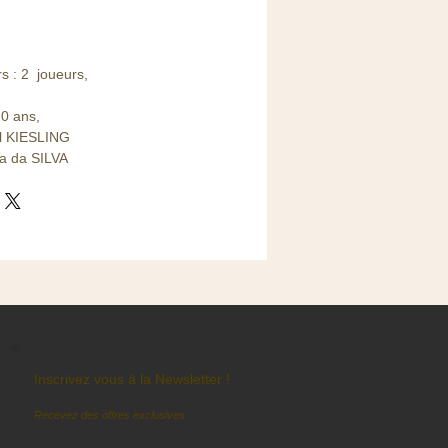
s : 2 joueurs,
10 ans,
el KIESLING
va da SILVA
Inscrivez vous à la Newsletter !
Recevez des offres exclusives