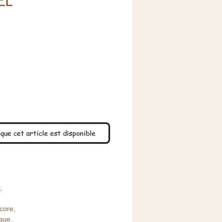
EL
x
que cet article est disponible
r,
core,
ique,