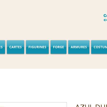
C
c
ES
CARTES
FIGURINES
FORGE
ARMURES
COSTU