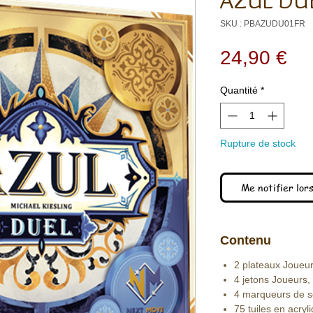
AZUL DU
SKU : PBAZUDU01FR
Pri
24,90 €
Quantité
*
Rupture de stock
Me notifier lors
Contenu
2 plateaux Joueu
4 jetons Joueurs,
4 marqueurs de s
75 tuiles en acryl