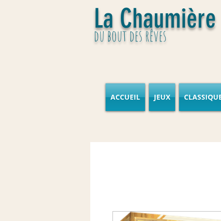
La Chaumière
du bout des rêves
ACCUEIL
JEUX
CLASSIQU