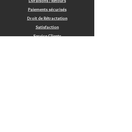
Livraisons / Retours
Paiements sécurisés
Droit de Rétractation
Satisfaction
Service Clients
Tarifs Associations
INFORMATIONS
Qui sommes nous?
Contactez nous
Nos magasins / Showrooms
Mentions Légales
CGV