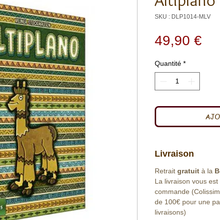
Altiplano
SKU : DLP1014-MLV
Pri
49,90 €
Quantité
*
AJO
Livraison
Retrait
gratuit
à la
B
La livraison vous est
commande (Colissimo 
de 100€ pour une part
livraisons)