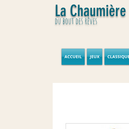
La Chaumière
du bout des rêves
ACCUEIL
JEUX
CLASSIQU