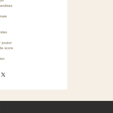
ion
handises
naie
ndes
r joueur
 de score
ion