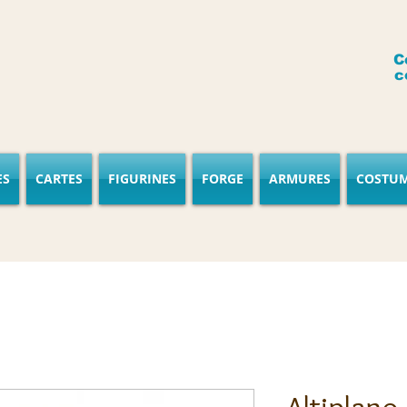
C
c
ES
CARTES
FIGURINES
FORGE
ARMURES
COSTU