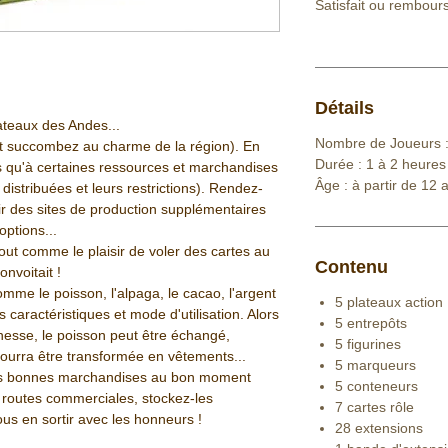
Satisfait ou rembour
Détails
ateaux des Andes...
Nombre de Joueurs :
et succombez au charme de la région). En
Durée : 1 à 2 heures
s qu'à certaines ressources et marchandises
Âge : à partir de 12 
s distribuées et leurs restrictions). Rendez-
 des sites de production supplémentaires
options...
out comme le plaisir de voler des cartes au
Contenu
onvoitait !
e le poisson, l'alpaga, le cacao, l'argent
5 plateaux action
 caractéristiques et mode d'utilisation. Alors
5 entrepôts
chesse, le poisson peut être échangé,
5 figurines
 pourra être transformée en vêtements...
5 marqueurs
les bonnes marchandises au bon moment
5 conteneurs
routes commerciales, stockez-les
7 cartes rôle
us en sortir avec les honneurs !
28 extensions