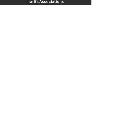
Tarifs Associations
INFORMATIONS
Qui sommes nous?
Contactez nous
Nos magasins / Showrooms
Mentions Légales
CGV
PRODUITS
Nouveautés
Promotions