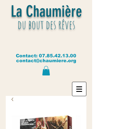
La Chaumière
du bout des rêves
Contact:
07.85.42.13.00
contact@chaumiere.org