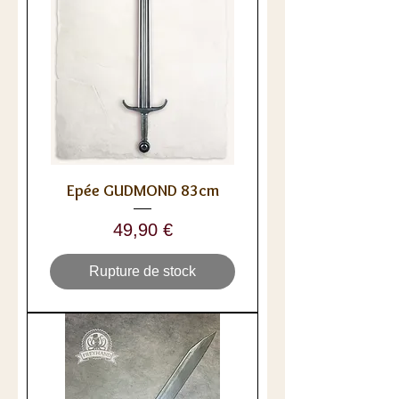
Epée GUDMOND 83cm
Prix
49,90 €
Rupture de stock