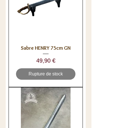
Sabre HENRY 75cm GN
Prix
49,90 €
Rupture de stock