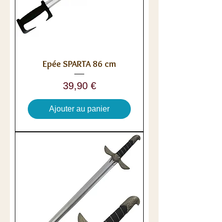
Epée SPARTA 86 cm
Prix
39,90 €
Ajouter au panier