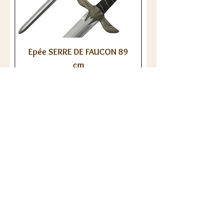
Epée SERRE DE FAUCON 89
cm
Prix
39,90 €
Ajouter au panier