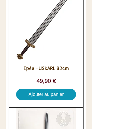
Epée HUSKARL 82cm
Prix
49,90 €
Ajouter au panier