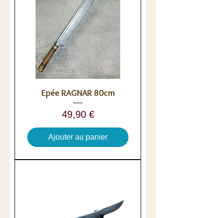
Epée RAGNAR 80cm
Prix
49,90 €
Ajouter au panier