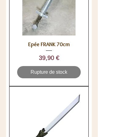
Epée FRANK 70cm
Prix
39,90 €
Rupture de stock