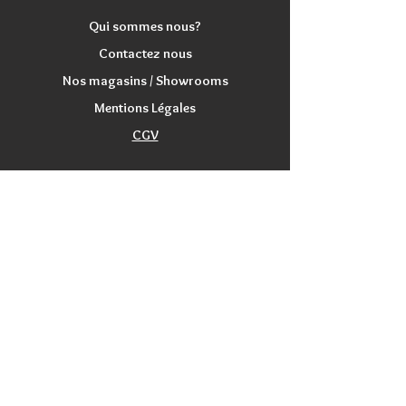
Qui sommes nous?
Contactez nous
Nos magasins / Showrooms
Mentions Légales
CGV
PRODUITS
Nouveautés
Promotions
Répliques d'Armes
Articles d'Occasion
Rachats de Jeux / Costumes