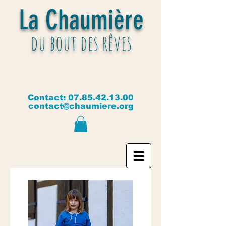
La Chaumière
du bout des rêves
Contact:
07.85.42.13.00
contact@chaumiere.org