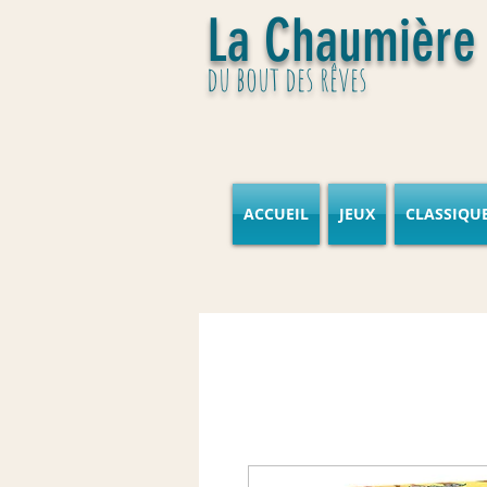
La Chaumière
du bout des rêves
ACCUEIL
JEUX
CLASSIQU