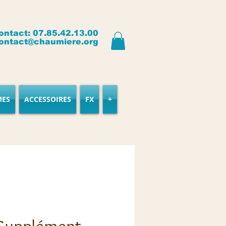
ontact: 07.85.42.13.00
ontact@chaumiere.org
MES
ACCESSOIRES
FX
+