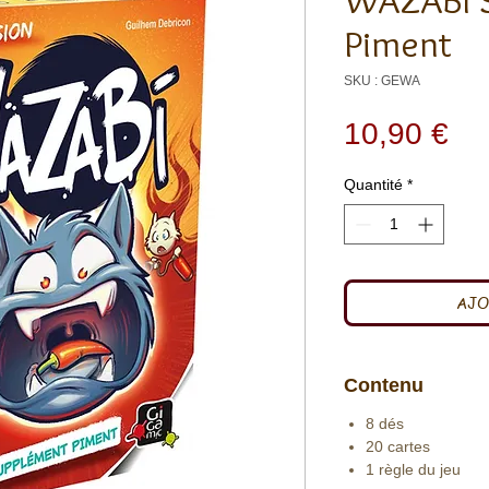
WAZABI 
Piment
SKU : GEWA
Pri
10,90 €
Quantité
*
AJO
Contenu
8 dés
20 cartes
1 règle du jeu