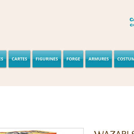
C
c
ES
CARTES
FIGURINES
FORGE
ARMURES
COSTU