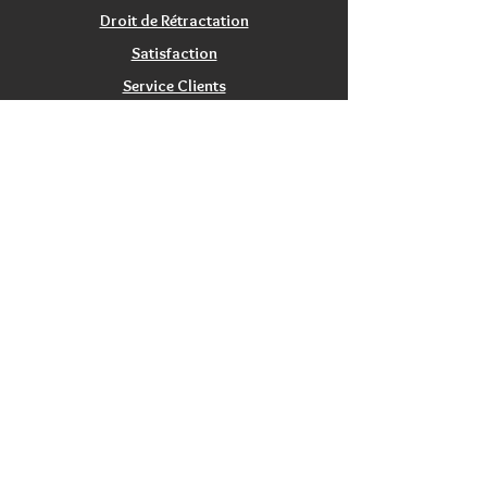
Droit de Rétractation
Satisfaction
Service Clients
Tarifs Associations
INFORMATIONS
Qui sommes nous?
Contactez nous
Nos magasins / Showrooms
Mentions Légales
CGV
PRODUITS