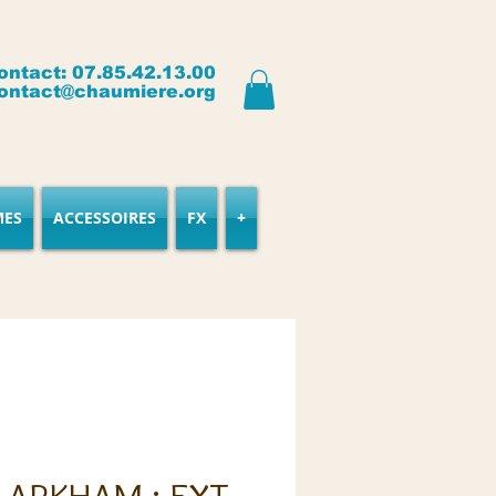
ontact: 07.85.42.13.00
ontact@chaumiere.org
MES
ACCESSOIRES
FX
+