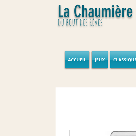
La Chaumière
du bout des rêves
ACCUEIL
JEUX
CLASSIQU