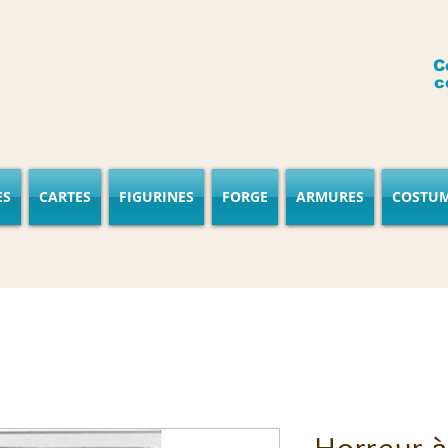
C
c
ES
CARTES
FIGURINES
FORGE
ARMURES
COSTU