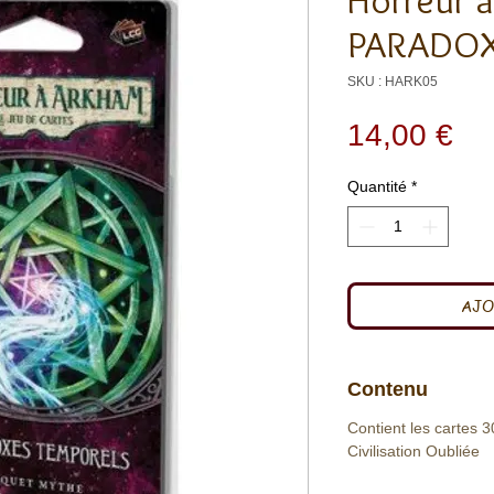
Horreur 
PARADOX
SKU : HARK05
Pri
14,00 €
Quantité
*
AJO
Contenu
Contient les cartes
Civilisation Oubliée