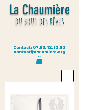
La Chaumière
du bout des rêves
Contact:
07.85.42.13.00
contact@chaumiere.org