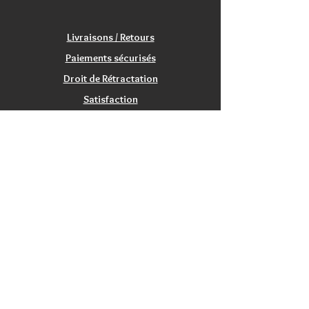
Livraisons / Retours
Paiements sécurisés
Droit de Rétractation
Satisfaction
Service Clients
Tarifs Associations
INFORMATIONS
Qui sommes nous?
Contactez nous
Nos magasins / Showrooms
Mentions Légales